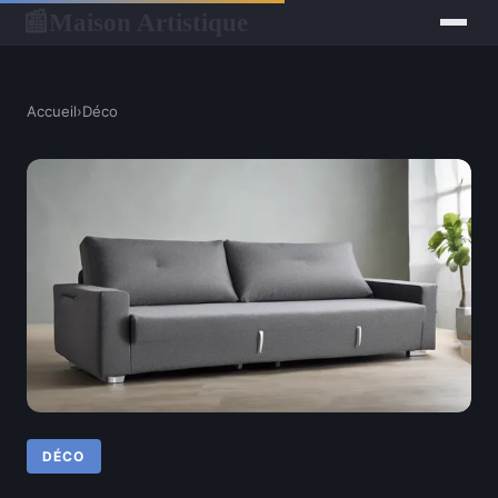
Maison Artistique
📰
Accueil
›
Déco
DÉCO