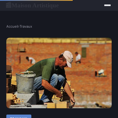
Maison Artistique
📰
Accueil
›
Travaux