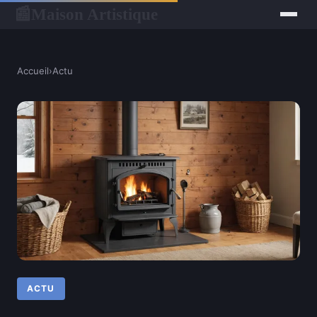
Maison Artistique
📰
Accueil
›
Actu
ACTU