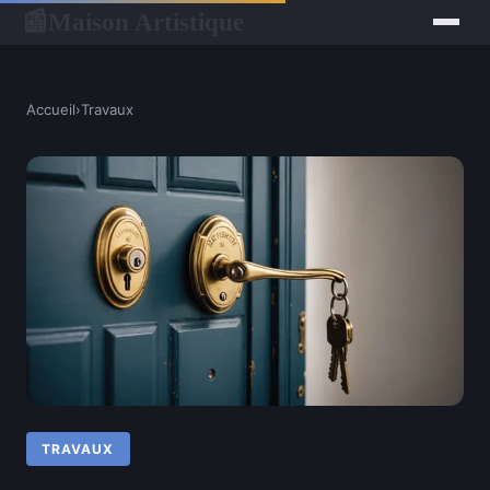
Maison Artistique
📰
Accueil
›
Travaux
TRAVAUX