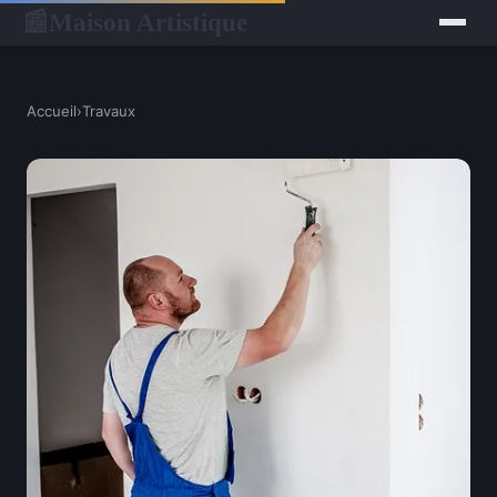
Maison Artistique
📰
Accueil
›
Travaux