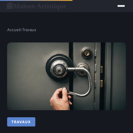
Maison Artistique
📰
Accueil
›
Travaux
TRAVAUX