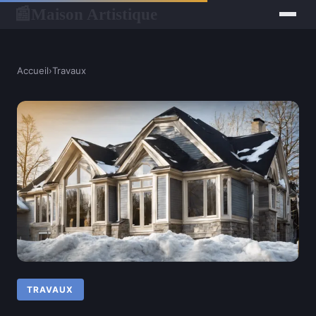
Maison Artistique
📰
Accueil
›
Travaux
TRAVAUX