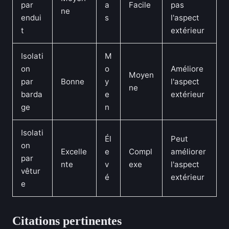
par
a
Facile
pas
ne
endui
s
l'aspect
t
extérieur
Isolati
M
on
o
Améliore
Moyen
par
Bonne
y
l'aspect
ne
barda
e
extérieur
ge
n
Isolati
Él
Peut
on
Excelle
e
Compl
améliorer
par
nte
v
exe
l'aspect
vêtur
é
extérieur
e
Citations pertinentes