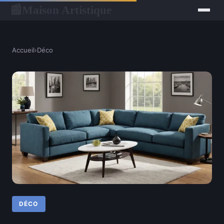
Maison Artistique
📰
Accueil
›
Déco
DÉCO