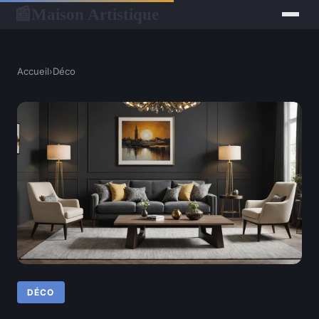
Maison Artistique
📰
Accueil
›
Déco
DÉCO